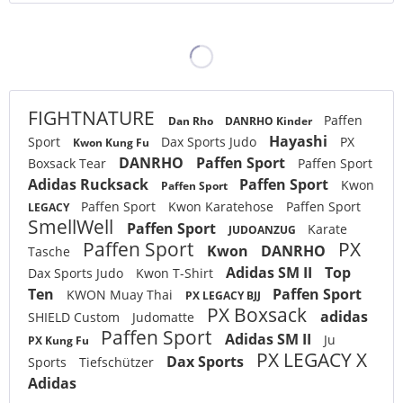
FIGHTNATURE
Paffen
Dan Rho
DANRHO Kinder
Hayashi
Sport
Dax Sports Judo
PX
Kwon Kung Fu
DANRHO
Paffen Sport
Boxsack Tear
Paffen Sport
Adidas Rucksack
Paffen Sport
Kwon
Paffen Sport
Paffen Sport
Kwon Karatehose
Paffen Sport
LEGACY
SmellWell
Paffen Sport
Karate
JUDOANZUG
Paffen Sport
PX
Kwon
DANRHO
Tasche
Adidas SM II
Top
Dax Sports Judo
Kwon T-Shirt
Ten
Paffen Sport
KWON Muay Thai
PX LEGACY BJJ
PX Boxsack
adidas
SHIELD Custom
Judomatte
Paffen Sport
Adidas SM II
Ju
PX Kung Fu
PX LEGACY X
Dax Sports
Sports
Tiefschützer
Adidas