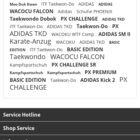
ITF Taekwon-Do
ADIDAS
Moo Duk Kwan
ADIDAS
WACOCU FALCON
Adidas
Schuhe PHOENIX
Taekwondo Dobok
PX CHALLENGE
ADIDAS TKD
Taekwon-Do
PX
ITF Taekwon-Do
ADIDAS TKD
ADIDAS TKD
ADIDAS SM II
WACOKU WTF Comp
Karate-Anzug
WACOKU
ADIDAS TKD
BASIC
BASIC EDITION
ITF Taekwon-Do
EDITION
Taekwondo
WACOCU FALCON
PX CHALLENGE SR
Kampfsportschuh
PX PREMIUM
Kampfsportschuh
Kampfsportschuh
PX
BASIC EDITION
ADIDAS Kick 2
Taekwon-Do
CHALLENGE
Service Hotline
Shop Service