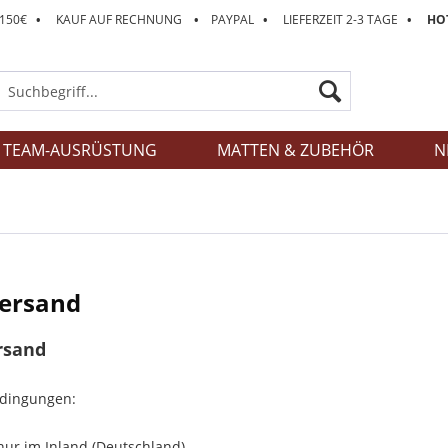
 150€
•
KAUF AUF RECHNUNG
•
PAYPAL
•
LIEFERZEIT 2-3 TAGE
•
HOT
TEAM-AUSRÜSTUNG
MATTEN & ZUBEHÖR
N
Versand
rsand
edingungen:
 nur im Inland (Deutschland).