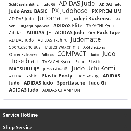
ADIDAS Judo
Schlüsselanhäng
Judo Gi
ADIDAS Judo
PX Judohose
Judo Anzu BASIC
PX PREMIUM
Judomatte
Judogi-Rückensc
ADIDAS Judo
3er
ADIDAS Elite
TAKACHI Kyoto
Set
Ringerpuppe-Wre
ADIDAS IJF
ADIDAS Judo
6er Pack Tape
Adidas
Judomatte
ADIDAS Judo
ADIDAS T-Shirt
Sporttasche aus
Mattenwagen mit
X-Style Zoris
COMPACT
Judo
Ohrenschoner
Adidas
Judo
Hose blau
TAKACHI Kyoto
Super Elastic
Judo Uchi Komi
MATSURU IJF
Judo Gi weiß
Elastic Booty
ADIDAS
ADIDAS T-Shirt
Judo Anzug
Judo
ADIDAS Judo
Sporttasche
Judo Gi
ADIDAS Judo
ADIDAS CHAMPION
Service Hotline
Shop Service