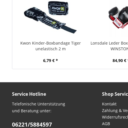
Kwon Kinder-Boxbandage Tiger
Lonsdale Leder Bo
unelastisch 2 m
WINSTO
6,79 € *
84,90 € 
Service Hotline
Shop Servi
Telefonische Unterstützung
Kontakt
Zahlung & Ve
und Beratung unter:
Widerrufsrec
06221/5884597
AGB