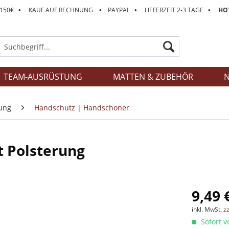
 150€
•
KAUF AUF RECHNUNG
•
PAYPAL
•
LIEFERZEIT 2-3 TAGE
•
HOT
TEAM-AUSRÜSTUNG
MATTEN & ZUBEHÖR
N
ung
Handschutz | Handschoner
 Polsterung
9,49 
inkl. MwSt.
z
Sofort v