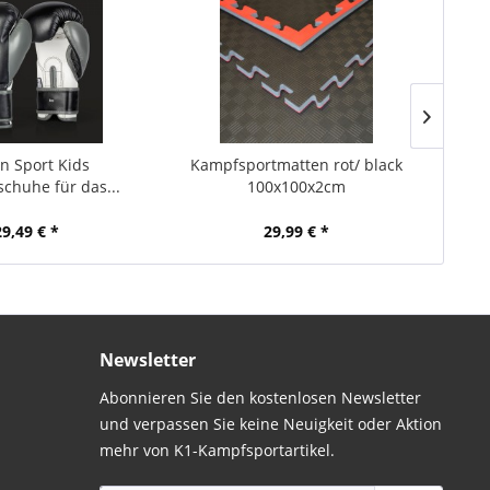
n Sport Kids
Kampfsportmatten rot/ black
Paff
chuhe für das...
100x100x2cm
29,49 € *
29,99 € *
Newsletter
Abonnieren Sie den kostenlosen Newsletter
und verpassen Sie keine Neuigkeit oder Aktion
mehr von K1-Kampfsportartikel.