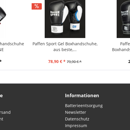
xhandschuhe
Paffen Sport Gel Boxhandschuhe,
Paffe
NE
aus beste,...
Boxhands
*
78,90 € *
79,90 € *
ce
Informationen
Batterieentsorgung
rsand
Newsletter
ht
Datenschutz
Impressum