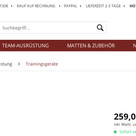
 150€
•
KAUF AUF RECHNUNG
•
PAYPAL
•
LIEFERZEIT 2-3 TAGE
•
HOT
TEAM-AUSRÜSTUNG
MATTEN & ZUBEHÖR
N
üstung
Trainingsgeräte
259,0
inkl. MwSt.
z
Sofort v