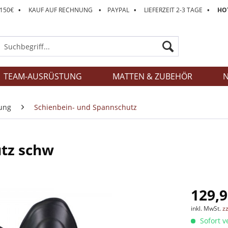
 150€
•
KAUF AUF RECHNUNG
•
PAYPAL
•
LIEFERZEIT 2-3 TAGE
•
HOT
TEAM-AUSRÜSTUNG
MATTEN & ZUBEHÖR
N
ung
Schienbein- und Spannschutz
tz schw
129,9
inkl. MwSt.
z
Sofort v