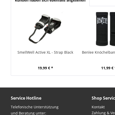
Kunden haben sich ebenfalls angesehen
SmellWell Active XL - Strap Black
Benlee Knöchelba
19,99 € *
11,99 € 
Service Hotline
Shop Servi
Telefonische Unterstützung
Kontakt
Zahlung & Ve
und Beratung unter: