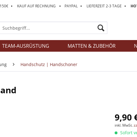
 150€
•
KAUF AUF RECHNUNG
•
PAYPAL
•
LIEFERZEIT 2-3 TAGE
•
HOT
TEAM-AUSRÜSTUNG
MATTEN & ZUBEHÖR
N
ung
Handschutz | Handschoner
Hand
9,90 
inkl. MwSt.
z
Sofort v