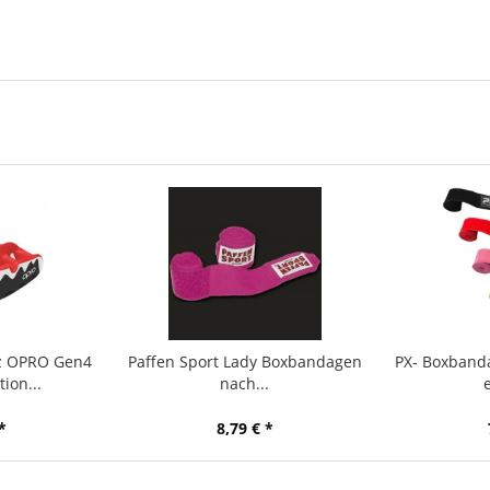
z OPRO Gen4
Paffen Sport Lady Boxbandagen
PX- Boxband
ion...
nach...
*
8,79 € *