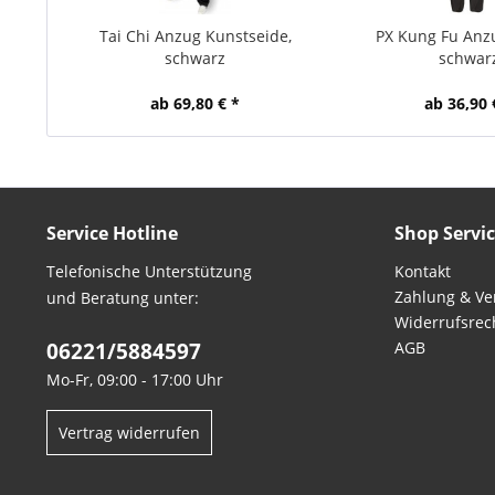
Tai Chi Anzug Kunstseide,
PX Kung Fu Anz
schwarz
schwar
ab 69,80 € *
ab 36,90 
Service Hotline
Shop Servi
Telefonische Unterstützung
Kontakt
Zahlung & Ve
und Beratung unter:
Widerrufsrec
06221/5884597
AGB
Mo-Fr, 09:00 - 17:00 Uhr
Vertrag widerrufen