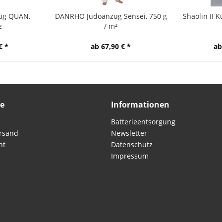
ug QUAN,
DANRHO Judoanzug Sensei, 750 g
Shaolin II 
z
/ m²
€ *
ab 67,90 € *
ab
ce
Informationen
Batterieentsorgung
rsand
Newsletter
ht
Datenschutz
Impressum