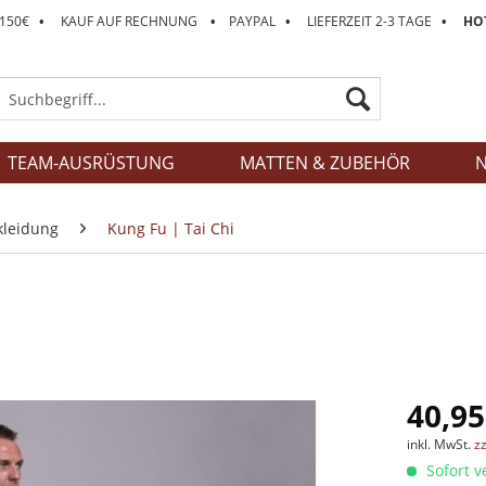
 150€
•
KAUF AUF RECHNUNG
•
PAYPAL
•
LIEFERZEIT 2-3 TAGE
•
HOT
TEAM-AUSRÜSTUNG
MATTEN & ZUBEHÖR
N
kleidung
Kung Fu | Tai Chi
40,95
inkl. MwSt.
z
Sofort v