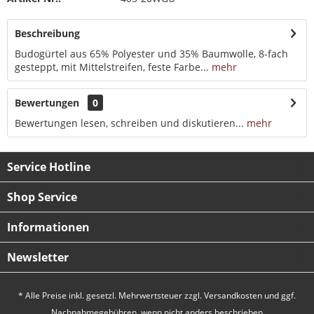
Beschreibung
Budogürtel aus 65% Polyester und 35% Baumwolle, 8-fach
gesteppt, mit Mittelstreifen, feste Farbe...
mehr
Bewertungen
0
Bewertungen lesen, schreiben und diskutieren...
mehr
Service Hotline
Shop Service
Informationen
Newsletter
* Alle Preise inkl. gesetzl. Mehrwertsteuer zzgl.
Versandkosten
und ggf.
Nachnahmegebühren, wenn nicht anders beschrieben